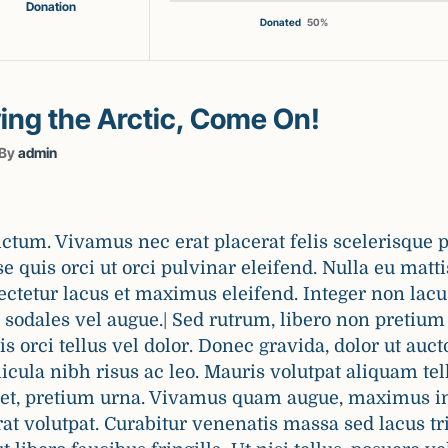
Donation
Donated
50
%
ing the Arctic, Come On!
By
admin
tum. Vivamus nec erat placerat felis scelerisque por
e quis orci ut orci pulvinar eleifend. Nulla eu matt
sectetur lacus et maximus eleifend. Integer non lacu
sodales vel augue.| Sed rutrum, libero non pretium 
is orci tellus vel dolor. Donec gravida, dolor ut auct
icula nibh risus ac leo. Mauris volutpat aliquam te
h et, pretium urna. Vivamus quam augue, maximus i
at volutpat. Curabitur venenatis massa sed lacus tri