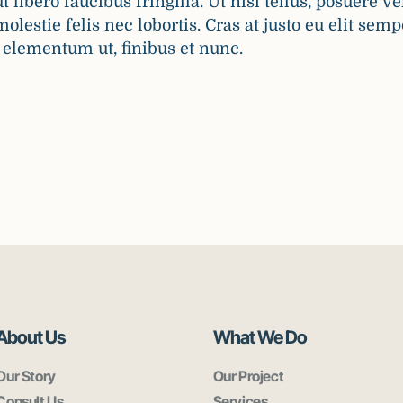
t libero faucibus fringilla. Ut nisi tellus, posuere v
stie felis nec lobortis. Cras at justo eu elit semp
elementum ut, finibus et nunc.
About Us
What We Do
Our Story
Our Project
Consult Us
Services