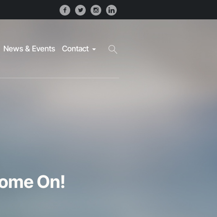
News & Events
Contact
Come On!