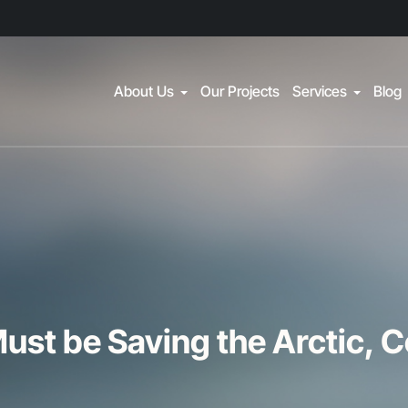
About Us
Our Projects
Services
Blog
Must be Saving the Arctic, 