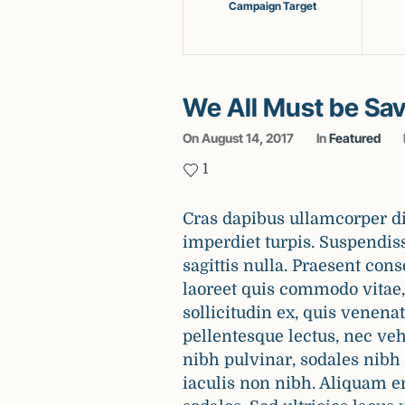
Campaign Target
We All Must be Sav
On
August 14, 2017
In
Featured
1
Cras dapibus ullamcorper dic
imperdiet turpis. Suspendiss
sagittis nulla. Praesent con
laoreet quis commodo vitae, 
sollicitudin ex, quis venenat
pellentesque lectus, nec veh
nibh pulvinar, sodales nib
iaculis non nibh. Aliquam er